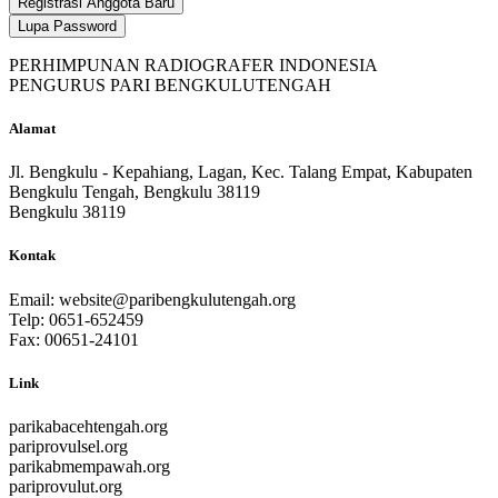
Registrasi Anggota Baru
Lupa Password
PERHIMPUNAN RADIOGRAFER INDONESIA
PENGURUS PARI BENGKULUTENGAH
Alamat
Jl. Bengkulu - Kepahiang, Lagan, Kec. Talang Empat, Kabupaten
Bengkulu Tengah, Bengkulu 38119
Bengkulu 38119
Kontak
Email:
website@paribengkulutengah.org
Telp: 0651-652459
Fax: 00651-24101
Link
parikabacehtengah.org
pariprovulsel.org
parikabmempawah.org
pariprovulut.org