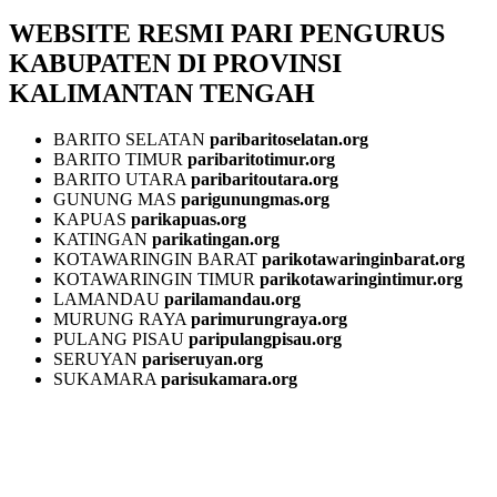
WEBSITE RESMI PARI PENGURUS
KABUPATEN DI PROVINSI
KALIMANTAN TENGAH
BARITO SELATAN
paribaritoselatan.org
BARITO TIMUR
paribaritotimur.org
BARITO UTARA
paribaritoutara.org
GUNUNG MAS
parigunungmas.org
KAPUAS
parikapuas.org
KATINGAN
parikatingan.org
KOTAWARINGIN BARAT
parikotawaringinbarat.org
KOTAWARINGIN TIMUR
parikotawaringintimur.org
LAMANDAU
parilamandau.org
MURUNG RAYA
parimurungraya.org
PULANG PISAU
paripulangpisau.org
SERUYAN
pariseruyan.org
SUKAMARA
parisukamara.org