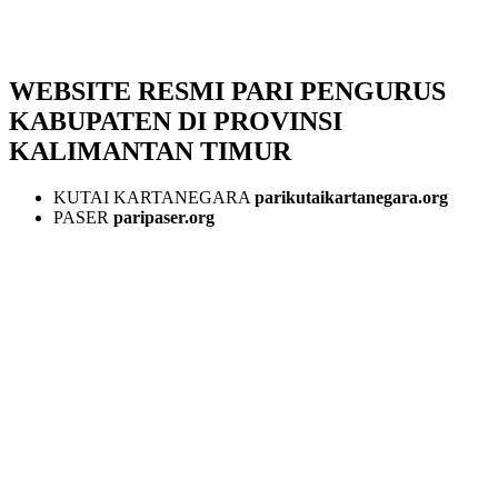
WEBSITE RESMI PARI PENGURUS
KABUPATEN DI PROVINSI
KALIMANTAN TIMUR
KUTAI KARTANEGARA
parikutaikartanegara.org
PASER
paripaser.org