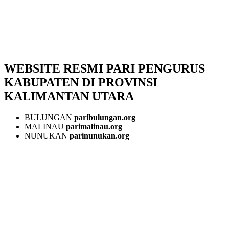
WEBSITE RESMI PARI PENGURUS
KABUPATEN DI PROVINSI
KALIMANTAN UTARA
BULUNGAN
paribulungan.org
MALINAU
parimalinau.org
NUNUKAN
parinunukan.org