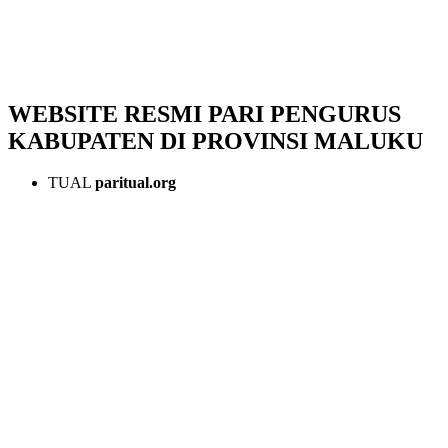
WEBSITE RESMI PARI PENGURUS
KABUPATEN DI PROVINSI MALUKU
TUAL
paritual.org