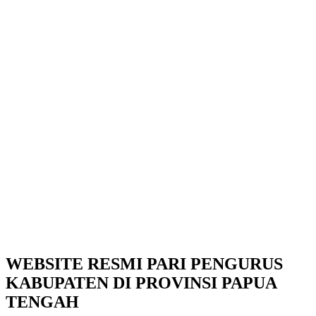
WEBSITE RESMI PARI PENGURUS
KABUPATEN DI PROVINSI PAPUA
TENGAH