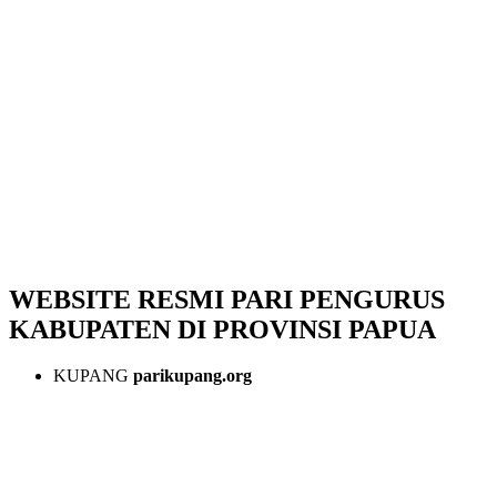
WEBSITE RESMI PARI PENGURUS
KABUPATEN DI PROVINSI PAPUA
KUPANG
parikupang.org