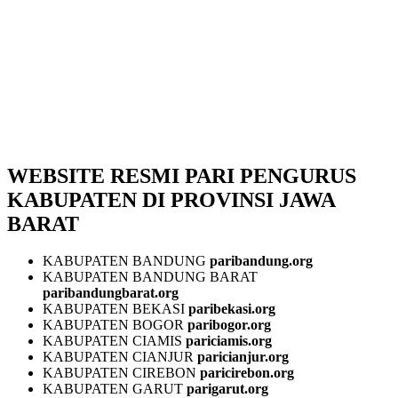
WEBSITE RESMI PARI PENGURUS
KABUPATEN DI PROVINSI JAWA
BARAT
KABUPATEN BANDUNG
paribandung.org
KABUPATEN BANDUNG BARAT
paribandungbarat.org
KABUPATEN BEKASI
paribekasi.org
KABUPATEN BOGOR
paribogor.org
KABUPATEN CIAMIS
pariciamis.org
KABUPATEN CIANJUR
paricianjur.org
KABUPATEN CIREBON
paricirebon.org
KABUPATEN GARUT
parigarut.org