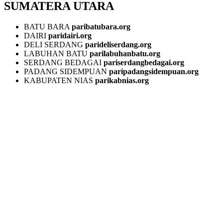
SUMATERA UTARA
BATU BARA
paribatubara.org
DAIRI
paridairi.org
DELI SERDANG
parideliserdang.org
LABUHAN BATU
parilabuhanbatu.org
SERDANG BEDAGAI
pariserdangbedagai.org
PADANG SIDEMPUAN
paripadangsidempuan.org
KABUPATEN NIAS
parikabnias.org