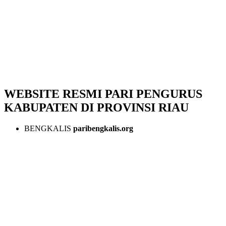
WEBSITE RESMI PARI PENGURUS
KABUPATEN DI PROVINSI RIAU
BENGKALIS
paribengkalis.org