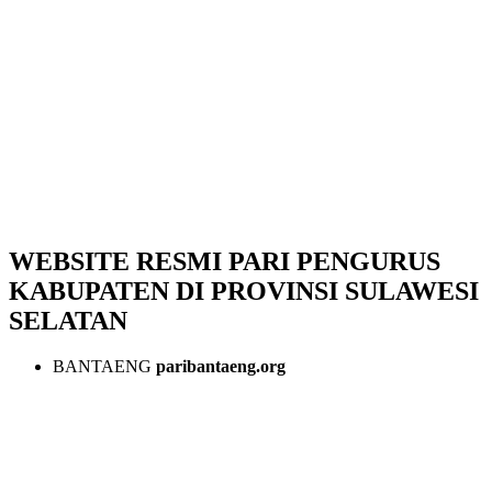
WEBSITE RESMI PARI PENGURUS
KABUPATEN DI PROVINSI SULAWESI
SELATAN
BANTAENG
paribantaeng.org