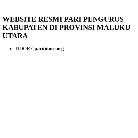
WEBSITE RESMI PARI PENGURUS
KABUPATEN DI PROVINSI MALUKU
UTARA
TIDORE
paritidore.org