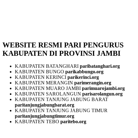
WEBSITE RESMI PARI PENGURUS
KABUPATEN DI PROVINSI JAMBI
KABUPATEN BATANGHARI
paribatanghari.org
KABUPATEN BUNGO
parikabbungo.org
KABUPATEN KERINCI
parikerinci.org
KABUPATEN MERANGIN
parimerangin.org
KABUPATEN MUARO JAMBI
parimuarojambi.org
KABUPATEN SAROLANGUN
parisarolangun.org
KABUPATEN TANJUNG JABUNG BARAT
paritanjungjabungbarat.org
KABUPATEN TANJUNG JABUNG TIMUR
paritanjungjabungtimur.org
KABUPATEN TEBO
paritebo.org